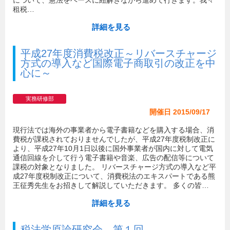
租税…
詳細を見る
平成27年度消費税改正～リバースチャージ
方式の導入など国際電子商取引の改正を中
心に～
実務研修部
開催日 2015/09/17
現行法では海外の事業者から電子書籍などを購入する場合、消
費税が課税されておりませんでしたが、平成27年度税制改正に
より、平成27年10月1日以後に国外事業者が国内に対して電気
通信回線を介して行う電子書籍や音楽、広告の配信等について
課税の対象となりました。 リバースチャージ方式の導入など平
成27年度税制改正について、消費税法のエキスパートである熊
王征秀先生をお招きして解説していただきます。 多くの皆…
詳細を見る
税法学原論研究会 第１回