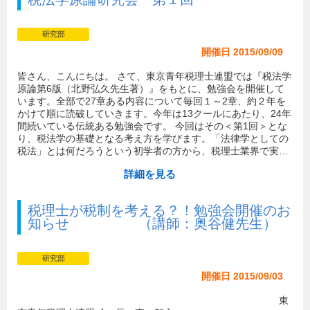
研究部
開催日 2015/09/09
皆さん、こんにちは。 さて、東京青年税理士連盟では『税法学
原論第6版（北野弘久先生著）』をもとに、勉強会を開催して
います。全部で27章ある内容について毎回１～2章、約２年を
かけて順に読破していきます。今年は13クールにあたり、24年
間続いている伝統ある勉強会です。 今回はその＜第1回＞とな
り、税法学の基礎となる考え方を学びます。「法律学としての
税法」とは何だろうという初学者の方から、税理士業界で実…
詳細を見る
税理士が税制を考える？！勉強会開催のお
知らせ （講師：奥谷健先生）
研究部
開催日 2015/09/03
東