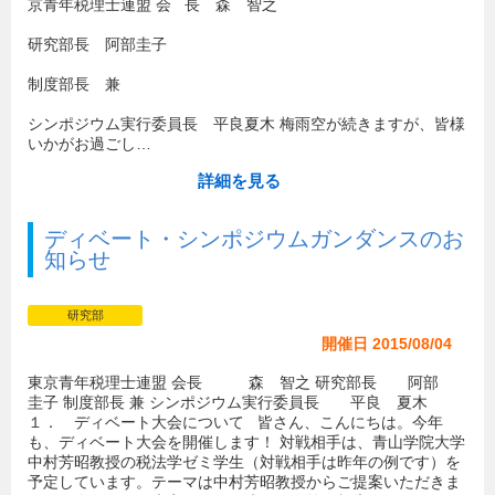
京青年税理士連盟 会 長 森 智之
研究部長 阿部圭子
制度部長 兼
シンポジウム実行委員長 平良夏木 梅雨空が続きますが、皆様
いかがお過ごし…
詳細を見る
ディベート・シンポジウムガンダンスのお
知らせ
研究部
開催日 2015/08/04
東京青年税理士連盟 会長 森 智之 研究部長 阿部
圭子 制度部長 兼 シンポジウム実行委員長 平良 夏木
１． ディベート大会について 皆さん、こんにちは。今年
も、ディベート大会を開催します！ 対戦相手は、青山学院大学
中村芳昭教授の税法学ゼミ学生（対戦相手は昨年の例です）を
予定しています。テーマは中村芳昭教授からご提案いただきま