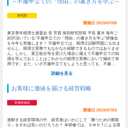
～不服申立ての「理由」の書き方を学ぶ～
研究部
開催日 2015/07/08
東京青年税理士連盟会 長 芳賀 保則研究部長 平良 夏木 毎年ご
好評頂いている“不服申立ての「理由」の書き方を学ぶ”研修会
を今年も実施します！ 不服申立ては、税理士試験問題にも出ま
せんし、税理士実務でもなかなか経験できるものではありませ
ん。しかし、更正処分等を受けた場合に備えて不服申立ての知
識を学んでおくことはこれからの税理士実務において極めて有
用です。また、いざ不服申立てをしようと思っても、不服…
詳細を見る
お客様に価値を届ける経営戦略
実務研修部
開催日 2015/07/03
激動する経営環境の中、経営者はいかにして「勝つための舵取
り」をすれば良いのだろうか？ 本研修では、ＳＷＯＴによる環