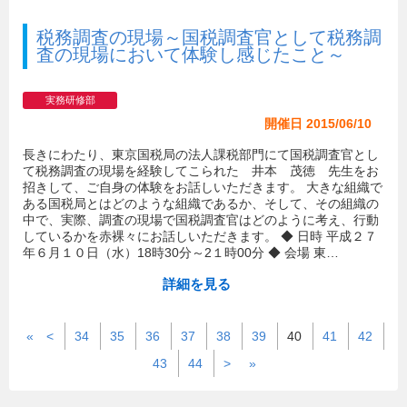
税務調査の現場～国税調査官として税務調
査の現場において体験し感じたこと～
実務研修部
開催日 2015/06/10
長きにわたり、東京国税局の法人課税部門にて国税調査官とし
て税務調査の現場を経験してこられた 井本 茂徳 先生をお
招きして、ご自身の体験をお話しいただきます。 大きな組織で
ある国税局とはどのような組織であるか、そして、その組織の
中で、実際、調査の現場で国税調査官はどのように考え、行動
しているかを赤裸々にお話しいただきます。 ◆ 日時 平成２７
年６月１０日（水）18時30分～2１時00分 ◆ 会場 東…
詳細を見る
«
<
34
35
36
37
38
39
40
41
42
43
44
>
»