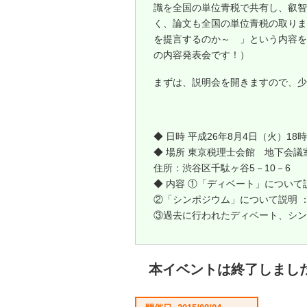
識を全国の単位青税で共有し、叡智
く、論文も全国の単位青税の取りま
を提言するのか～ 」という内容を
の内容発表会です！）
まずは、説明会を開きますので、少
◆ 日時 平成26年8月4日（火）18時
◆ 場所 東京税理士会館 地下会議
住所：渋谷区千駄ヶ谷5－10－6
◆ 内容 ①「ディベート」につい
②「シンポジウム」について説明 
③過去に行われたディベート、シン
本イベントは終了しまし