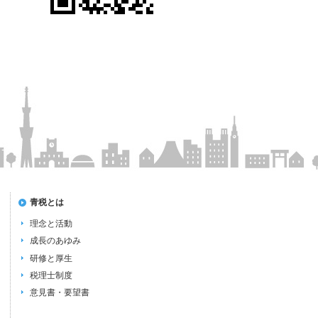
青税とは
理念と活動
成長のあゆみ
研修と厚生
税理士制度
意見書・要望書