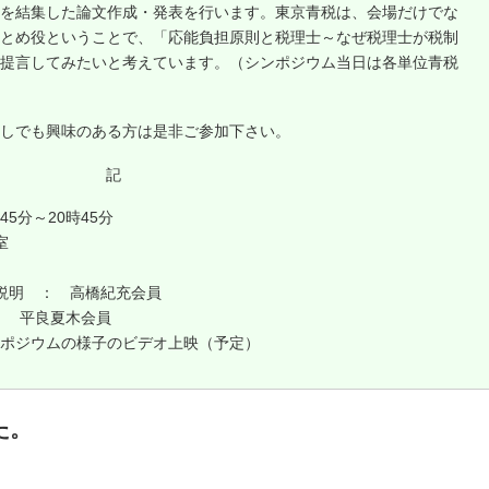
を結集した論文作成・発表を行います。東京青税は、会場だけでな
とめ役ということで、「応能負担原則と税理士～なぜ税理士が税制
提言してみたいと考えています。（シンポジウム当日は各単位青税
しでも興味のある方は是非ご参加下さい。
記
45分～20時45分
室
て説明 ： 高橋紀充会員
： 平良夏木会員
ポジウムの様子のビデオ上映（予定）
た。