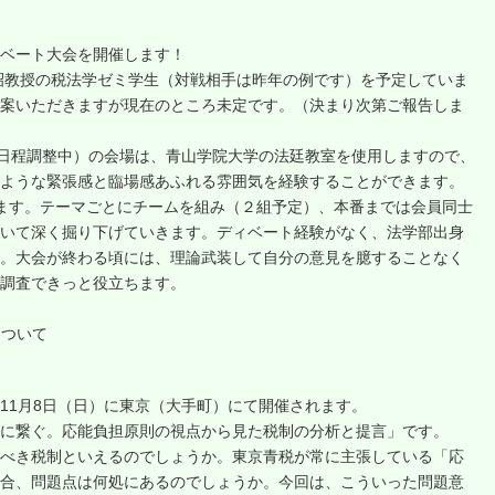
ベート大会を開催します！
昭教授の税法学ゼミ学生（対戦相手は昨年の例です）を予定していま
案いただきますが現在のところ未定です。（決まり次第ご報告しま
 ＊日程調整中）の会場は、青山学院大学の法廷教室を使用しますので、
ような緊張感と臨場感あふれる雰囲気を経験することができます。
ます。テーマごとにチームを組み（２組予定）、本番までは会員同士
いて深く掘り下げていきます。ディベート経験がなく、法学部出身
。大会が終わる頃には、理論武装して自分の意見を臆することなく
調査できっと役立ちます。
について
11月8日（日）に東京（大手町）にて開催されます。
に繋ぐ。応能負担原則の視点から見た税制の分析と提言」です。
べき税制といえるのでしょうか。東京青税が常に主張している「応
合、問題点は何処にあるのでしょうか。今回は、こういった問題意