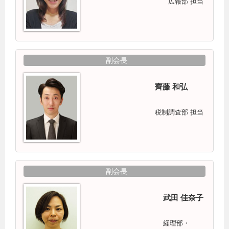
広報部 担当
副会長
齊藤 和弘
税制調査部 担当
副会長
武田 佳奈子
経理部・