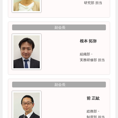
研究部 担当
副会長
根本 拓弥
組織部・
実務研修部 担当
副会長
前 正紘
総務部・
制度部 担当