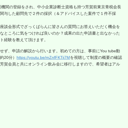
支援機関の登録をされ、中小企業診断士資格も持つ芳賀前東京青税会長
関与した顧問先で２件の採択（＆アドバイスした案件で１件不採
座談会形式でざっくばらんに皆さんの質問にお答えいただく機会を
なところに気をつければ良いのか？成果の出た申請書と出なかった
ト経験を教えて頂けます。
ず、申請の解説から行います。初めての方は、事前にYou tube動
約20分）
https://youtu.be/mZnfFKTii7M
を視聴して制度の概要の確認
芳賀会員と共にオンライン飲み会に移行しますので、希望者はアル