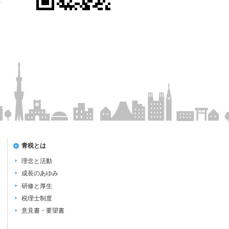
へ
青税とは
理念と活動
成長のあゆみ
研修と厚生
税理士制度
意見書・要望書