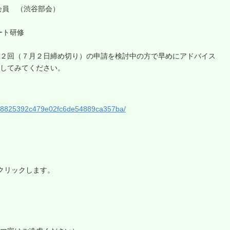
会員 （渋谷部会）
ート研修
２回（７月２日締め切り）の申請を検討中の方で早めにアドバイス
してみてください。
/48825392c479e02fc6de54889ca357ba/
クリックします。