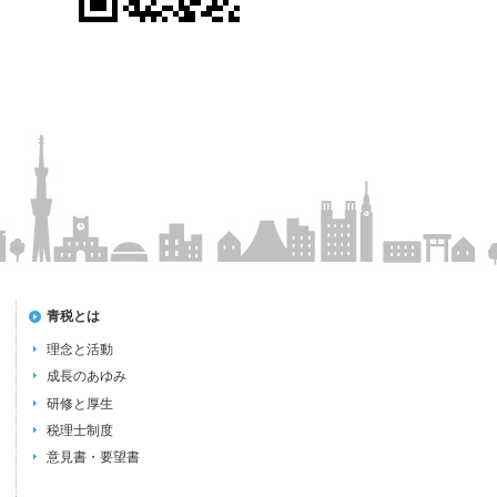
青税とは
理念と活動
成長のあゆみ
研修と厚生
税理士制度
意見書・要望書