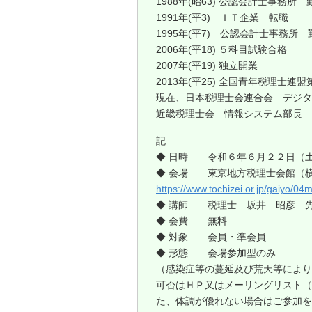
1988年(昭63) 公認会計士事務所 
1991年(平3) ＩＴ企業 転職
1995年(平7) 公認会計士事務所 
2006年(平18) ５科目試験合格
2007年(平19) 独立開業
2013年(平25) 全国青年税理士連盟
現在、日本税理士会連合会 デジタ
近畿税理士会 情報システム部長
記
◆ 日時 令和６年６月２２日（
◆ 会場 東京地方税理士会館（横浜
https://www.tochizei.or.jp/gaiyo/04
◆ 講師 税理士 坂井 昭彦 
◆ 会費 無料
◆ 対象 会員・準会員
◆ 形態 会場参加型のみ
（感染症等の蔓延及び荒天等により
可否はＨＰ又はメーリングリスト（
た、体調が優れない場合はご参加を