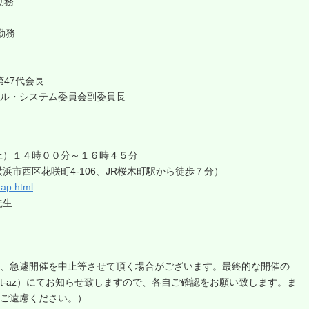
勤務
勤務
第47代会長
ル・システム委員会副委員長
土）１４時００分～１６時４５分
市西区花咲町4-106、JR桜木町駅から徒歩７分）
map.html
先生
、急遽開催を中止等させて頂く場合がございます。最終的な開催の
t-az）にてお知らせ致しますので、各自ご確認をお願い致します。ま
ご遠慮ください。）