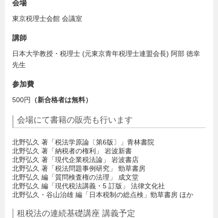
会場
東京税理士会館 会議室
講師
日本大学教授・税理士 (元東京青年税理士連盟会長) 阿部 徳幸
先生
参加費
500円
（新合格者は無料）
会場にて書籍の販売も行います
北野弘久 著「税法学原論〔第6版〕」青林書院
北野弘久 著「納税者の権利」 岩波新書
北野弘久 著「現代企業税法論」 岩波書店
北野弘久 著「税法問題事例研究」 勁草書房
北野弘久 編「質問検査権の法理」 成文堂
北野弘久 編「現代税法講義・5 訂版」 法律文化社
北野弘久・谷山治雄 編「日本税制の総点検」勁草書房 ほか
租税法の連続基礎講座 講義予定