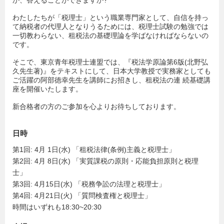
か、答えることができますか?
わたしたちが「税理士」という職業専門家として、自信を持っ
て納税者の代理人となりうるためには、税理士試験の勉強では
一切教わらない、租税法の基礎理論を学ばなければならないの
です。
そこで、東京青年税理士連盟では、『税法学原論第6版(北野弘
久先生著)』をテキストにして、日本大学教授で実務家としても
ご活躍の阿部徳幸先生を講師にお招きし、租税法の連 続基礎講
座を開催いたします。
新合格者の方のご参加を心よりお待ちしております。
日時
第1回: 4月 1日(水) 「租税法律(条例)主義と税理士」
第2回: 4月 8日(水) 「実質課税の原則・応能負担原則と税理
士」
第3回: 4月15日(水) 「税務争訟の法理と税理士」
第4回: 4月21日(火) 「質問検査権と税理士」
時間はいずれも18:30~20:30