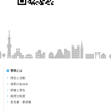
青税とは
理念と活動
成長のあゆみ
研修と厚生
税理士制度
意見書・要望書