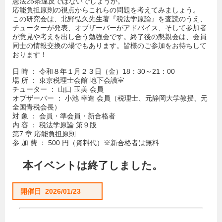
憲法25条違反ではないでしょうか。
応能負担原則の視点からこれらの問題を考えてみましょう。
この研究会は、北野弘久先生著『税法学原論』を査読のうえ、
チューターが発表、オブザーバーがアドバイス、そして参加者
が意見や考えを出し合う勉強会です。終了後の懇親会は、会員
同士の情報交換の場でもあります。皆様のご参加をお待ちして
おります！
日 時 ： 令和８年１月２３日（金）18：30～21：00
場 所 ： 東京税理士会館 地下会議室
チューター ： 山口 玉美 会員
オブザーバー ： 小池 幸造 会員（税理士、元静岡大学教授、元
全国青税会長）
対 象 ： 会員・準会員・新合格者
内 容 ： 税法学原論 第９版
第7 章 応能負担原則
参 加 費 ： 500 円（資料代）※新合格者は無料
本イベントは終了しました。
開催日 2026/01/23