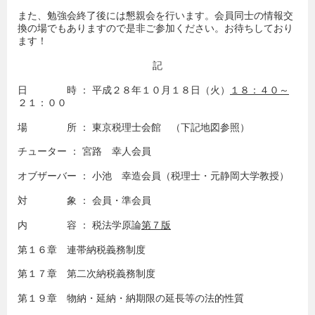
また、勉強会終了後には懇親会を行います。会員同士の情報交
換の場でもありますので是非ご参加ください。お待ちしており
ます！
記
日 時 ： 平成２８年１０月１８日（火）
１８：４０～
２１：００
場 所 ： 東京税理士会館 （下記地図参照）
チューター ： 宮路 幸人会員
オブザーバー ： 小池 幸造会員（税理士・元静岡大学教授）
対 象 ： 会員・準会員
内 容 ： 税法学原論
第７版
第１６章 連帯納税義務制度
第１７章 第二次納税義務制度
第１９章 物納・延納・納期限の延長等の法的性質