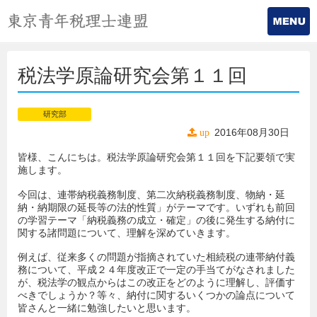
税法学原論研究会第１１回
研究部
2016年08月30日
up
皆様、こんにちは。税法学原論研究会第１１回を下記要領で実
施します。
今回は、連帯納税義務制度、第二次納税義務制度、物納・延
納・納期限の延長等の法的性質」がテーマです。いずれも前回
の学習テーマ「納税義務の成立・確定」の後に発生する納付に
関する諸問題について、理解を深めていきます。
例えば、従来多くの問題が指摘されていた相続税の連帯納付義
務について、平成２４年度改正で一定の手当てがなされました
が、税法学の観点からはこの改正をどのように理解し、評価す
べきでしょうか？等々、納付に関するいくつかの論点について
皆さんと一緒に勉強したいと思います。