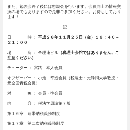
また、勉強会終了後には懇親会を行います。会員同士の情報交
換の場でもありますので是非ご参加ください。お待ちしており
ます！
記
日 時 ：
平成２８年１１月２５日（金）
１８：４０～
２１：００
場 所 ： 全理連ビル
（税理士会館ではありません。ご
注意ください）
チューター ： 宮路 幸人会員
オブザーバー ： 小池 幸造会員（税理士・元静岡大学教授・
元全国青税会長）
対 象 ： 会員・準会員
内 容 ： 税法学原論
第７版
第１６章 連帯納税義務制度
第１７章 第二次納税義務制度