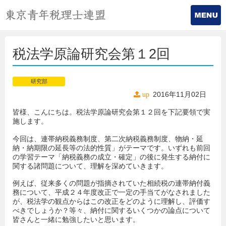
税法学原論研究会第１2回
研究部
2016年11月02日
up
皆様、こんにちは。税法学原論研究会第１２回を下記要領で実
施します。
今回は、連帯納税義務制度、第二次納税義務制度、物納・延
納・納期限の延長等の法的性質」がテーマです。いずれも前回
の学習テーマ「納税義務の成立・確定」の後に発生する納付に
関する諸問題について、理解を深めていきます。
例えば、従来多くの問題が指摘されていた相続税の連帯納付義
務について、平成２４年度改正で一定の手当てがなされました
が、税法学の観点からはこの改正をどのように理解し、評価す
べきでしょうか？等々、納付に関するいくつかの論点について
皆さんと一緒に勉強したいと思います。