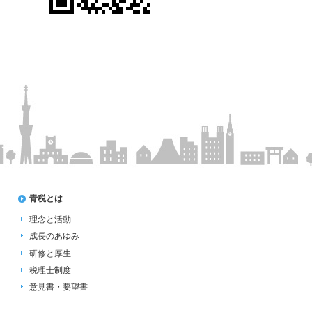
青税とは
理念と活動
成長のあゆみ
研修と厚生
税理士制度
意見書・要望書