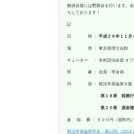
勉強会後には懇親会を行います。会
ちしております！
記
日 時 ：
平成２６年１１月４
場 所 ： 東京税理士会館 
チューター ： 木村訓治会員 オブ
対 象 ： 会員・準会員
内 容 ： 税法学原論第６版
第１８章 税務行政処
第２０章 源泉徴収
参 加 費 ： ５００円（資料代
税法学原論研究会・第12回（2014.1