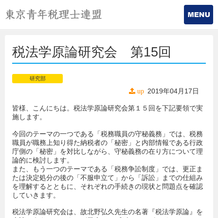
税法学原論研究会 第15回
研究部
2019年04月17日
up
皆様、こんにちは。税法学原論研究会第１５回を下記要領で実
施します。
今回のテーマの一つである「税務職員の守秘義務」では、税務
職員が職務上知り得た納税者の「秘密」と内部情報である行政
庁側の「秘密」を対比しながら、守秘義務の在り方について理
論的に検討します。
また、もう一つのテーマである「税務争訟制度」では、更正ま
たは決定処分の後の「不服申立て」から「訴訟」までの仕組み
を理解するとともに、それぞれの手続きの現状と問題点を確認
していきます。
税法学原論研究会は、故北野弘久先生の名著『税法学原論』を