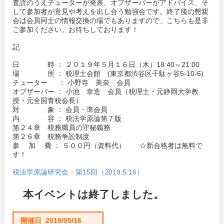
査読のうえチューターが発表、オブザーバーがアドバイス、そ
して参加者が意見や考えを出し合う勉強会です。終了後の懇親
会は会員同士の情報交換の場でもありますので、こちらも是非
ご参加ください。お待ちしております！
記
日 時 ： ２０１９年５月１６日（木）18:40～21:00
場 所 ： 税理士会館 (東京都渋谷区千駄ヶ谷5-10-6)
チューター ： 小野寺 美奈 会員
オブザーバー ： 小池 幸造 会員（税理士・元静岡大学教
授・元全国青税会長）
対 象 ： 会員・準会員
内 容 ： 税法学原論第７版
第２４章 税務職員の守秘義務
第２６章 税務争訟制度
参 加 費 ： ５００円（資料代） ☆新合格者は無料で
す！
税法学原論研究会・第15回（2019.5.16）
本イベントは終了しました。
開催日 2019/05/16