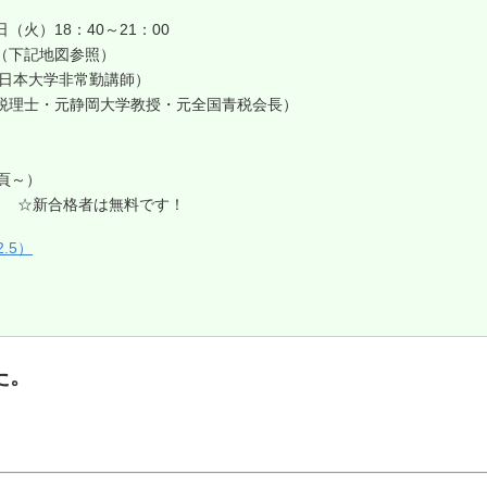
）18：40～21：00
（下記地図参照）
日本大学非常勤講師）
（税理士・元静岡大学教授・元全国青税会長）
頁～）
） ☆新合格者は無料です！
.5）
た。