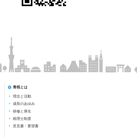
青税とは
理念と活動
成長のあゆみ
研修と厚生
税理士制度
意見書・要望書