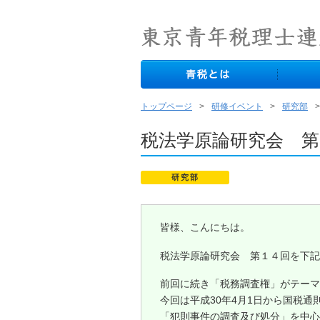
トップページ
研修イベント
研究部
税法学原論研究会 第
研究部
皆様、こんにちは。
税法学原論研究会 第１４回を下記
前回に続き「税務調査権」がテーマ
今回は平成30年4月1日から国税通
「犯則事件の調査及び処分」を中心