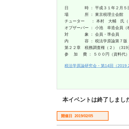
日 時 ： 平成３１年２月５日（火
場 所 ： 東京税理士会館 
チューター ： 本村 大輔 氏（
オブザーバー ： 小池 幸造会員
対 象 ： 会員・準会員
内 容 ： 税法学原論第７版
第２２章 税務調査権（２）（319
参 加 費 ： ５００円（資料代
税法学原論研究会・第14回（2019.2
本イベントは終了しまし
開催日 2019/02/05