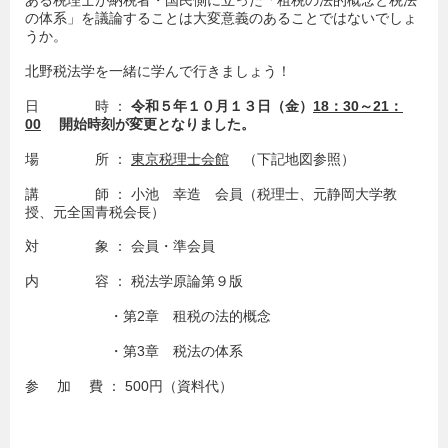
ある税理士が納税者・国民側に立った「租税の法的概念と税法
の体系」を議論することは大変意義のあることではないでしょ
うか。
北野税法学を一緒に学んで行きましょう！
日 時 ：
令和５年１０月１３日（金）
18
：30～21：
00
開始時刻が変更となりました。
場 所 ：
東京税理士会館
（下記地図参照）
講 師 ： 小池 幸造 会員（税理士、元静岡大学教
授、元全国青税会長）
対 象 ： 会員・準会員
内 容 ： 税法学原論第９版
・第2章 租税の法的概念
・第3章 税法の体系
参 加 費 ： 500円（資料代）