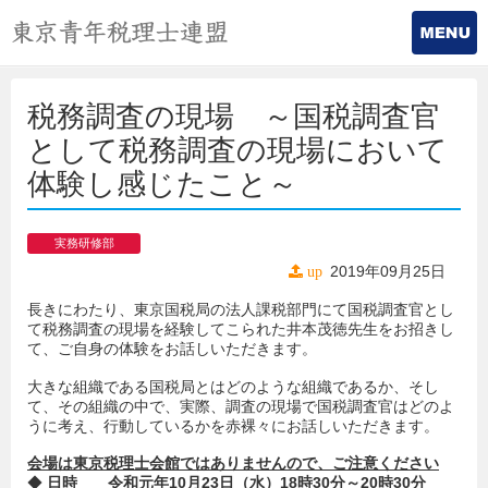
税務調査の現場 ～国税調査官
として税務調査の現場において
体験し感じたこと～
実務研修部
2019年09月25日
up
長きにわたり、東京国税局の法人課税部門にて国税調査官とし
て税務調査の現場を経験してこられた井本茂徳先生をお招きし
て、ご自身の体験をお話しいただきます。
大きな組織である国税局とはどのような組織であるか、そし
て、その組織の中で、実際、調査の現場で国税調査官はどのよ
うに考え、行動しているかを赤裸々にお話しいただきます。
会場は東京税理士会館ではありませんので、ご注意ください
◆
日時
令和元年
10
月
23
日（
水
）
18
時
30
分
～
20
時
30
分