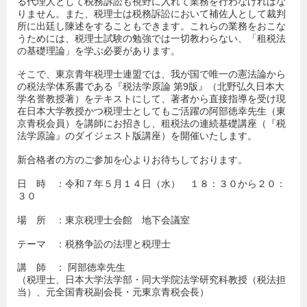
る代理人として税務訴訟も視野に入れて業務を行わなければな
りません。また、税理士は税務訴訟において補佐人として裁判
所に出廷し陳述をすることもできます。これらの業務をおこな
うためには、税理士試験の勉強では一切教わらない、「租税法
の基礎理論」を学ぶ必要があります。
そこで、東京青年税理士連盟では、我が国で唯一の憲法論から
の税法学体系書である『税法学原論 第9版』（北野弘久日本大
学名誉教授著）をテキストにして、著者から直接指導を受け現
在日本大学教授かつ税理士としてもご活躍の阿部徳幸先生（東
京青税会員）を講師にお招きし、租税法の連続基礎講座（『税
法学原論』のダイジェスト版講座）を開催いたします。
新合格者の方のご参加を心よりお待ちしております。
日 時 ：令和７年５月１４日（水） １８：３０から２０：
３０
場 所 ：東京税理士会館 地下会議室
テーマ ：税務争訟の法理と税理士
講 師 ： 阿部徳幸先生
（税理士、日本大学法学部・同大学院法学研究科教授（税法担
当）、元全国青税副会長・元東京青税会長）