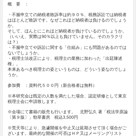
概 要 ：
・不服申立ての納税者敗訴率は約９０％、税務訴訟では納税者
はほとんど敗訴です。なぜこれほど納税者は負けるのでしょう
か。
そして、ほんとにこれほど納税者が負けているのでしょうか。
（いいえ、実際は90％以上も負けていません。そのカラクリ
は？）
・不服申立てや訴訟に関する「仕組み」にも問題があるのでは
ないでしょうか。
・税理士法改正により、税理士の業務に加わった「出廷陳述
権」。
本来あるべき税理士の姿というものは、どういう姿なのでしょ
うか。
参加費 ：資料代５００円（新合格者は無料）
※本研究会は既定の人数を満たした場合、認定研修として東京
税理士会に申請致します。
※会場にて書籍の販売も行います。 北野弘久 著「税法学原論
〔第９版〕」勁草書房 税込3,500円
※荒天等により、急遽開催を中止又は延期させて頂く場合がご
ざいます。最終的な開催の可否はＨＰ又はメーリングリスト