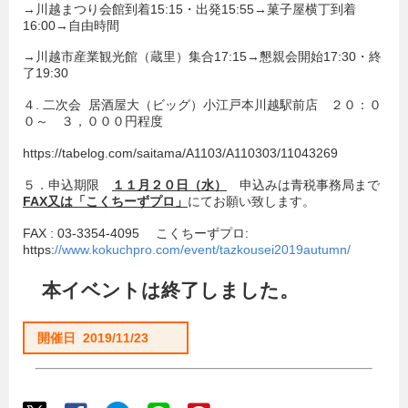
→川越まつり会館到着15:15・出発15:55→菓子屋横丁到着
16:00→自由時間
→川越市産業観光館（蔵里）集合17:15→懇親会開始17:30・終
了19:30
４. 二次会 居酒屋大（ビッグ）小江戸本川越駅前店 ２０：０
０～ ３，０００円程度
https://tabelog.com/saitama/A1103/A110303/11043269
５．申込期限
１１月２０日（水）
申込みは青税事務局まで
FAX
又は「こくちーずプロ」
にてお願い致します。
FAX : 03-3354-4095 こくちーずプロ:
https:
//www.kokuchpro.com/event/tazkousei2019autumn/
本イベントは終了しました。
開催日 2019/11/23