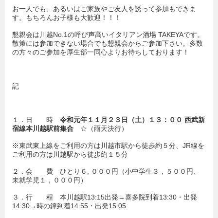
お一人でも、あるいはご家族やご友人を誘って参加もできま
す。もちろんお子様も大歓迎！！！
懇親会は川越No.1の呼び声高いイタリアン酒場 TAKEYAです。
散策には参加できない場合でも懇親会からご参加下さい。多数
の方々のご参加を厚生部一同心よりお待ちしております！
記
１．日 時
令和元年１１月２３日（土）１３：００
西武新
宿線本川越駅前集合
☆（雨天決行）
※東武東上線をご利用の方は川越市駅から徒歩約５分、JR線を
ご利用の方は川越駅から徒歩約１５分
２．会 費 ひとり６, ０００円（小中学生３，５００円、
未就学児１，０００円）
３．行 程 本川越駅13:15出発→喜多院到着13:30・出発
14:30→時の鐘到着14:55・出発15:05