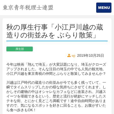
秋の厚生行事「小江戸川越の蔵
造りの街並みを ぶらり散策」
厚生部
2019年10月25日
up
今年は映画「翔んで埼玉」が大変話題になり、埼玉がクローズ
アップされました。そんな注目の埼玉の中でも人気の観光地、
小江戸川越を東京青税の仲間とぶらりと散策してみませんか？
川越は江戸時代の蔵造りの街並みが今でも多く残っていて、一
瞬でタイムスリップしたかの様な気持ちにさせてくれます。し
かしその建物の中はオシャレなカフェなどに改装され、川越ス
イーツを堪能できるという、歴史と流行が絶妙にマッチしたス
テキな街、とにかく見どころ満載です！途中自由時間がありま
すので、気になるスポットを好きに回ることも、お腹がすいた
ら食べ歩きもOK！