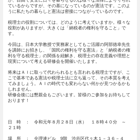
が、自由で安全に日々を暮らせるのは様々な法律により守られ
ているからですが、その基になっているのが憲法です。このよ
うに私たちの暮らしと憲法は密接につながっているのです。
税理士の役割については、どのように考えていますか。様々な
役割がありますが、大きくは「納税者の権利を守ること」で
す。
今回は、日本大学教授で実務家としてもご活躍の阿部徳幸先生
を講師にお招きし、「国民の権利を守る憲法」と「納税者の権
利を守る税理士」の関係を紐解き、税理士の存在意義や理想と
現実について考える研修会を開催いたします。
将来はＡＩに取って代わられるとも言われる税理士ですが、こ
こで基本である憲法や税理士法に立ち返って、その本質を考え
てみましょう。ＡＩの時代でも変わらない何かが見つかるかも
しれません。
研修会後には懇親会もございます。皆様のご参加をお待ちして
おります！
日 時 ： 令和元年８月２８日（水） １８時４０分 ～
２１時
場 所 ： 全理連ビル 9階 渋谷区代々木１－３６－４