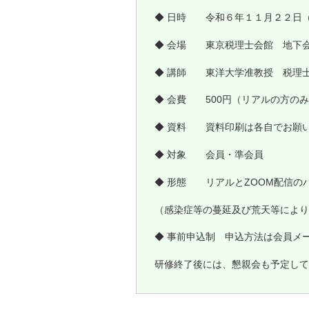
◆ 日時 令和６年１１月２２日
◆ 会場 東京税理士会館 地下
◆ 講師 東洋大学准教授 税理
◆ 会費 500円（リアルの方の
◆ 資料 資料印刷は各自でお願
◆ 対象 会員・準会員
◆ 形態 リアルとZOOM配信の
（感染症等の蔓延及び荒天等により
◆ 事前申込制 申込方法は会員メ
研修終了後には、懇親会も予定して