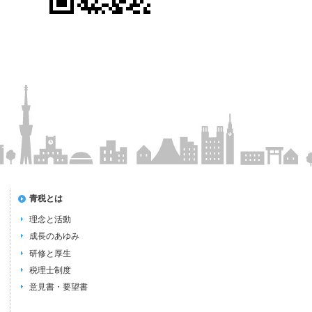
青税とは
理念と活動
成長のあゆみ
研修と厚生
税理士制度
意見書・要望書