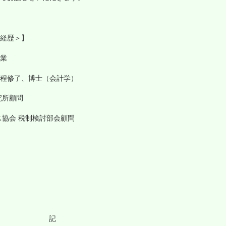
経歴＞】
業
程修了、博士（会計学）
究所顧問
ス協会 税制検討部会顧問
記