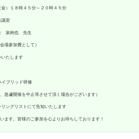
（金）１８時４５分～２０時４５分
会議室
士 泉絢也 先生
み会場参加費として）
いいたします
ハイブリッド研修
、急遽開催を中止等させて頂く場合がございます）
ーリングリストにて告知いたします
います。皆様のご参加を心よりお待ちしております！