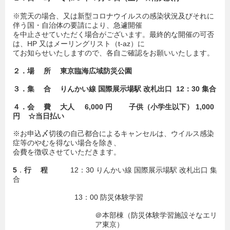
※荒天の場合、又は新型コロナウイルスの感染状況及びそれに
伴う国・自治体の要請により、急遽開催
を中止させていただく場合がございます。最終的な開催の可否
は、HP 又はメーリングリスト（t-az）に
てお知らせいたしますので、各自ご確認をお願いいたします。
２．場 所 東京臨海広域防災公園
３．集 合 りんかい線 国際展示場駅 改札出口 12：30 集合
４．会 費 大人 6,000 円 子供（小学生以下） 1,000
円 ☆当日払い
※お申込〆切後の自己都合によるキャンセルは、ウイルス感染
症等のやむを得ない場合を除き、
会費を徴収させていただきます。
5
．
行 程
12：30 りんかい線 国際展示場駅 改札出口 集
合
13：00 防災体験学習
＠本部棟（防災体験学習施設そなエリ
ア東京）