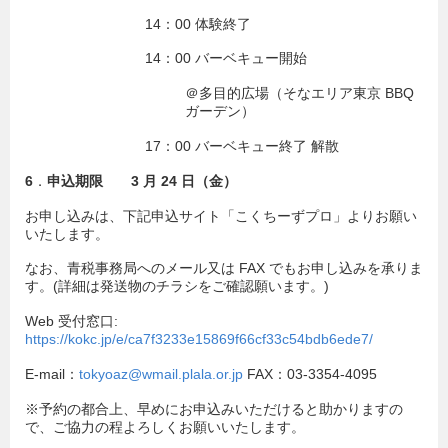
14：00 体験終了
14：00 バーベキュー開始
＠多目的広場（そなエリア東京 BBQ
ガーデン）
17：00 バーベキュー終了 解散
6
．
申込期限 3 月 24 日（金）
お申し込みは、下記申込サイト「こくちーずプロ」よりお願い
いたします。
なお、青税事務局へのメール又は FAX でもお申し込みを承りま
す。(詳細は発送物のチラシをご確認願います。)
Web 受付窓口:
https://kokc.jp/e/ca7f3233e15869f66cf33c54bdb6ede7/
E-mail：
tokyoaz@wmail.plala.or.jp
FAX：03-3354-4095
※予約の都合上、早めにお申込みいただけると助かりますの
で、ご協力の程よろしくお願いいたします。