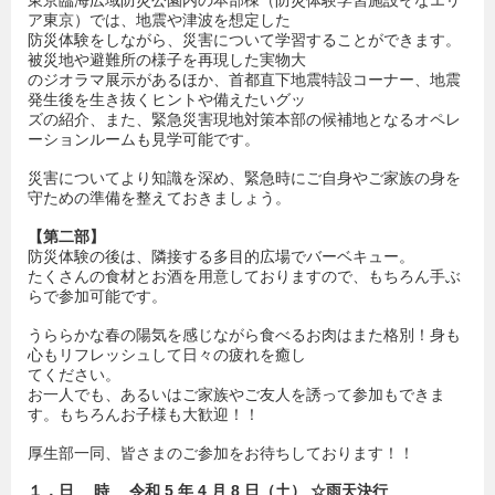
東京臨海広域防災公園内の本部棟（防災体験学習施設そなエリ
ア東京）では、地震や津波を想定した
防災体験をしながら、災害について学習することができます。
被災地や避難所の様子を再現した実物大
のジオラマ展示があるほか、首都直下地震特設コーナー、地震
発生後を生き抜くヒントや備えたいグッ
ズの紹介、また、緊急災害現地対策本部の候補地となるオペレ
ーションルームも見学可能です。
災害についてより知識を深め、緊急時にご自身やご家族の身を
守ための準備を整えておきましょう。
【第二部】
防災体験の後は、隣接する多目的広場でバーベキュー。
たくさんの食材とお酒を用意しておりますので、もちろん手ぶ
らで参加可能です。
うららかな春の陽気を感じながら食べるお肉はまた格別！身も
心もリフレッシュして日々の疲れを癒し
てください。
お一人でも、あるいはご家族やご友人を誘って参加もできま
す。もちろんお子様も大歓迎！！
厚生部一同、皆さまのご参加をお待ちしております！！
１．日 時 令和 5 年 4 月 8 日（土） ☆雨天決行