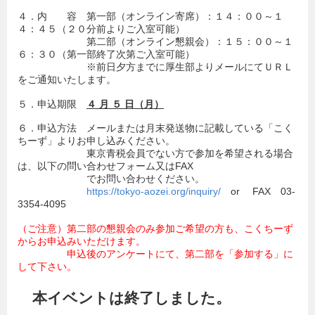
４．内 容 第一部（オンライン寄席）：１４：００～１
４：４５（２０分前よりご入室可能）
第二部（オンライン懇親会）：１５：００～１
６：３０（第一部終了次第ご入室可能）
※前日夕方までに厚生部よりメールにてＵＲＬ
をご通知いたします。
５．申込期限
４
月 ５ 日（月）
６．申込方法 メールまたは月末発送物に記載している「こく
ちーず」よりお申し込みください。
東京青税会員でない方で参加を希望される場合
は、以下の問い合わせフォーム又はFAX
でお問い合わせください。
https://tokyo-aozei.org/inquiry/
or FAX 03-
3354-4095
（ご注意）第二部の懇親会のみ参加ご希望の方も、こくちーず
からお申込みいただけます。
申込後のアンケートにて、第二部を「参加する」に
して下さい。
本イベントは終了しました。