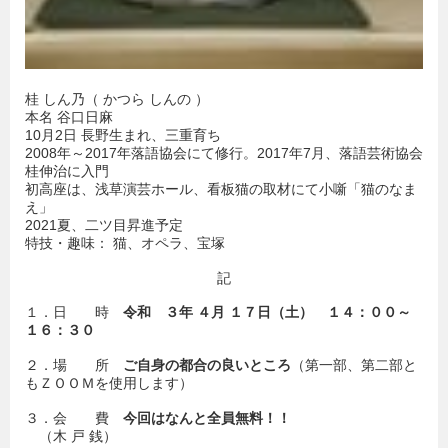
桂 しん乃（ かつら しんの ）
本名 谷口日麻
10月2日 長野生まれ、三重育ち
2008年～2017年落語協会にて修行。2017年7月、落語芸術協会
桂伸治に入門
初高座は、浅草演芸ホール、看板猫の取材にて小噺「猫のなま
え」
2021夏、二ツ目昇進予定
特技・趣味： 猫、オペラ、宝塚
記
１．日 時
令和 ３年
４月
１７日（土） １４：００～
１６：３０
２．場 所
ご自身の都合の良いところ
（第一部、第二部と
もＺＯＯＭを使用します）
３．会 費
今回はなんと全員無料！！
（木 戸 銭）