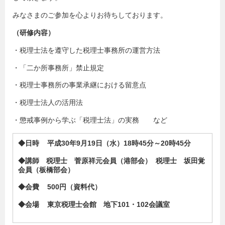
みなさまのご参加を心よりお待ちしております。
（研修内容）
・税理士法を遵守した税理士事務所の運営方法
・「二か所事務所」禁止規定
・税理士事務所の事業承継における留意点
・税理士法人の活用法
・懲戒事例から学ぶ「税理士法」の実務 など
◆
日時
平成
30
年
9
月
19
日（
水
）
18
時
45
分～20時45分
◆講師
税理士 菅原祥元会員（港部会）
税理士 坂田覚
会員（板橋部会）
◆会費
500
円（資料代）
◆会場 東京税理士会館 地下101・102会議室