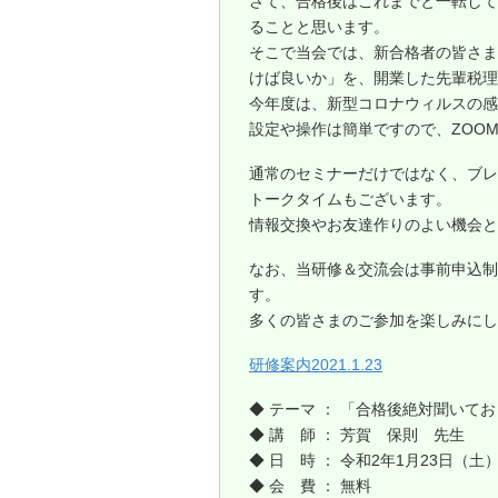
さて、合格後はこれまでと一転して
ることと思います。
そこで当会では、新合格者の皆さま
けば良いか」を、開業した先輩税理
今年度は、新型コロナウィルスの感
設定や操作は簡単ですので、ZOO
通常のセミナーだけではなく、ブレ
トークタイムもございます。
情報交換やお友達作りのよい機会と
なお、当研修＆交流会は事前申込制
す。
多くの皆さまのご参加を楽しみにし
研修案内2021.1.23
◆ テーマ ： 「合格後絶対聞いて
◆ 講 師 ： 芳賀 保則 先生
◆ 日 時 ： 令和2年1月23日（土）
◆ 会 費 ： 無料