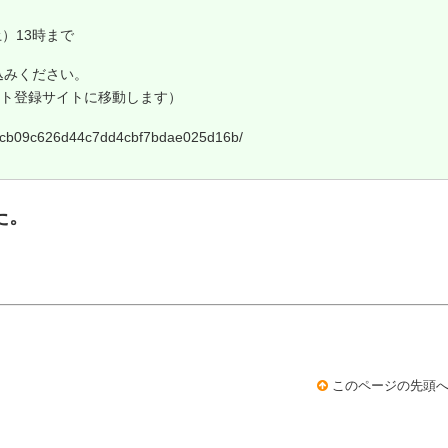
土）13時まで
込みください。
ト登録サイトに移動します）
/ccb09c626d44c7dd4cbf7bdae025d16b/
た。
このページの先頭