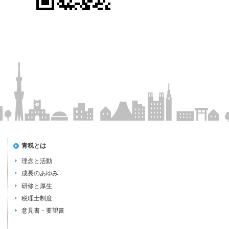
青税とは
理念と活動
成長のあゆみ
研修と厚生
税理士制度
意見書・要望書