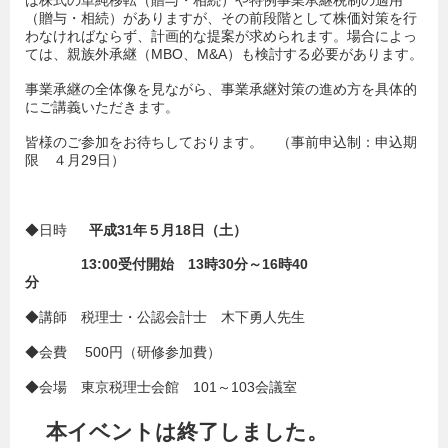
は株式の単純移転（贈与・相続）や特例事業承継税制の適用
（贈与・相続）がありますが、その前段階として株価対策を行
わなければならず、計画的な提案が求められます。場合によっ
ては、親族外承継（MBO、M&A）も検討する必要があります。
事業承継の全体像を見ながら、事業承継対策の進め方を具体的
にご講義いただきます。
皆様のご参加をお待ちしております。 （事前申込制：申込期
限 ４月29日）
◆日時
平成
31
年
５
月
18
日（
土
）
13:00
受付開始
13
時
30
分
～
16
時
40
分
◆講師 税理士・公認会計士 木下勇人先生
◆会費 500円（研修参加費）
◆会場 東京税理士会館 101～103会議室
本イベントは終了しました。