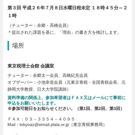
第３回 平成２６年７月８日水曜日程未定 １８時４５分～２
１時
（チューター：余郷・高橋会員）
＊提出された課題を基に、「理由」の書き方を検討します。
場所
東京税理士会館 会議室
チューター：余郷太一会員、高橋紀充会員
オブザーバー：小池幸造会員（元東京青税・全国青税会長、元
静岡大学教授、日大大学院講師）
資料準備の関係上、参加希望者はＦＡＸ又はメールにて事前に
申込をお願いいたします。
※参加可能日をお知らせください。（第1回、第2回、第3回）
ＦＡＸ：０３－３３５４－４０９５
Mail：tokyoaz@wmail.plala.or.jp（東京青税事務局）