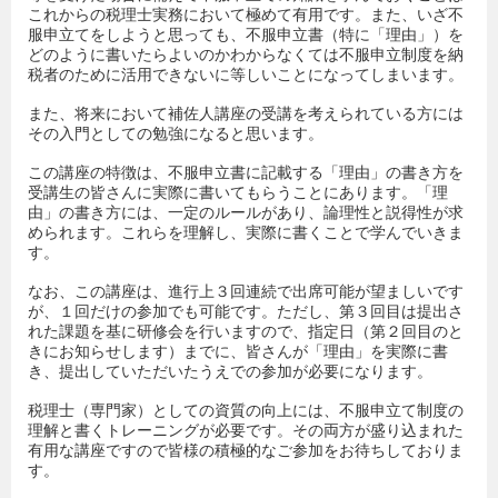
これからの税理士実務において極めて有用です。また、いざ不
服申立てをしようと思っても、不服申立書（特に「理由」）を
どのように書いたらよいのかわからなくては不服申立制度を納
税者のために活用できないに等しいことになってしまいます。
また、将来において補佐人講座の受講を考えられている方には
その入門としての勉強になると思います。
この講座の特徴は、不服申立書に記載する「理由」の書き方を
受講生の皆さんに実際に書いてもらうことにあります。「理
由」の書き方には、一定のルールがあり、論理性と説得性が求
められます。これらを理解し、実際に書くことで学んでいきま
す。
なお、この講座は、進行上３回連続で出席可能が望ましいです
が、１回だけの参加でも可能です。ただし、第３回目は提出さ
れた課題を基に研修会を行いますので、指定日（第２回目のと
きにお知らせします）までに、皆さんが「理由」を実際に書
き、提出していただいたうえでの参加が必要になります。
税理士（専門家）としての資質の向上には、不服申立て制度の
理解と書くトレーニングが必要です。その両方が盛り込まれた
有用な講座ですので皆様の積極的なご参加をお待ちしておりま
す。