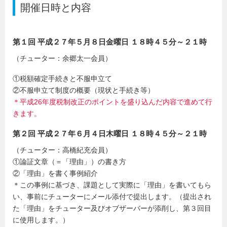
開催日時と内容
第１回 平成２７年５月８日金曜日 １８時４５分～２１時
（チューター：余郷太一会員）
①税額確定手続きと不服申立て
②不服申立て制度の概要（現状と手続き等）
＊平成26年度税制改正のポイントを盛り込んだ内容で進めて行
きます。
第２回 平成２７年６月４日木曜日 １８時４５分～２１時
（チューター：高橋紀充会員）
①論証文章（＝「理由」）の書き方
②「理由」を書く事例紹介
＊この事例に基づき、課題として実際に「理由」を書いてもら
い、事前にチューターにメール添付で提出します。（提出され
た「理由」をチューター及びオブザーバーが添削し、第３回目
に使用します。）