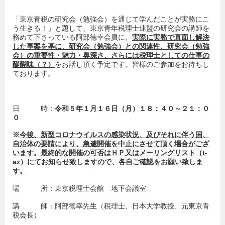
「東京青税の研究会（勉強会）を通じて学んだことが実務にこ
う生きる！」と題して、東京青年税理士連盟の研究会の講師を
務めて下さっている阿部徳幸会員に、
実際に実務で直面し解決
した事案を基に、研究会（勉強会）との関連性、研究会（勉強
会）の重要性・魅力・奥深さ、さらには税理士としての仕事の
醍醐味（？）
をお話し頂く予定です。皆様のご参加をお待ちし
ております。
日 時：
令和５年１月１６日（月）
１８：４０～２１：０
０
※
今後、新型コロナウイルスの感染状況、及びそれに伴う国、
自治体の要請により、急遽開催を中止にさせて頂く場合がござ
います。最終的な開催の可否はＨＰ又はメーリングリスト（t-
az）にてお知らせ致しますので、各自ご確認をお願い致しま
す。
場 所：東京税理士会館 地下会議室
講 師：阿部徳幸先生（税理士、日本大学教授、元東京青
税会長）