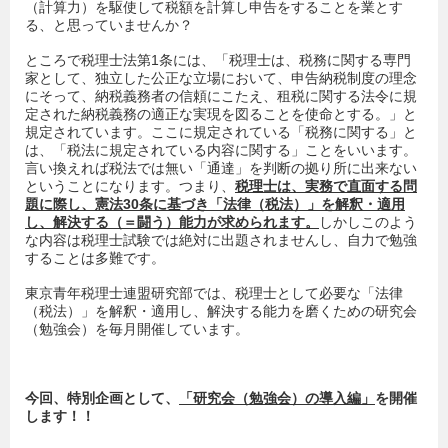
（計算力）を駆使して税額を計算し申告をすることを業とす
る、と思っていませんか？
ところで税理士法第1条には、「税理士は、税務に関する専門
家として、独立した公正な立場において、申告納税制度の理念
にそって、納税義務者の信頼にこたえ、租税に関する法令に規
定された納税義務の適正な実現を図ることを使命とする。」と
規定されています。ここに規定されている「税務に関する」と
は、「税法に規定されている内容に関する」ことをいいます。
言い換えれば税法では無い「通達」を判断の拠り所に出来ない
ということになります。つまり、
税理士は、実務で直面する問
題に際し、憲法
30
条に基づき「法律（税法）」を解釈・適用
し、解決する（＝闘う）能力が求められます。
しかしこのよう
な内容は税理士試験では絶対に出題されませんし、自力で勉強
することは多難です。
東京青年税理士連盟研究部では、税理士として必要な「法律
（税法）」を解釈・適用し、解決する能力を磨くための研究会
（勉強会）を毎月開催しています。
今回、特別企画として、
「研究会（勉強会）の導入編」
を開催
します！！