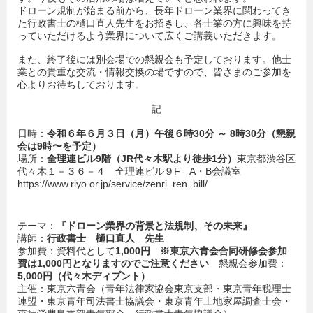
ドローン規制が始まる前から、長年ドローン業界に関わってき
た行政書士の樋口直人先生をお招きし、各士業の方に興味を持
っていただけるよう業界について広くご講義いただきます。
また、終了後には別会場での懇親会も予定しております。他士
業との貴重な交流・情報交換の場ですので、皆さまのご参加を
心よりお待ちしております。
記
日時：
令和６年６
月
３
日（
月
）
午後６時30
分
～ 8
時30
分（懇親
会は9
時
〜を予定
）
場所：
全理連ビル
9
階（JR
代々木駅より徒歩1
分）
東京都渋谷区
代々木１－３６－４ 全理連ビル９F A・B会議室
https://www.riyo.or.jp/service/zenri_ren_bill/
テーマ：
『ドローン業界の背景と法規制、その未来』
講師：
行政書士 樋口直人 先生
参加費：資料代として
1,000
円
※東京六青会合同研修会参加
費は1,000円となりますのでご注意ください
懇親会参加費：
5,000
円（代々木ディプント）
主催：東京六青会（青年法律家協会東京支部・東京青年税理士
連盟・東京青年司法書士協議会・東京青年土地家屋調査士会・