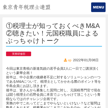
①税理士が知っておくべきM&A
②聴きたい！元国税職員による
ぶっちゃけトーク
実務研修部
2022年01月08日
up
今回は東京青税の新進気鋭の若手会員2人に一日でご講演頂く
という豪華企画！
前半は、中小企業の後継者不足に対するソリューションの一つ
であるM&Aについて、税理士としてかかわる際のポイント等を
牛島会員にお話し頂きます。
後半は、皆さんから募集した質問に対し、元国税専門官で現在
は闘う税理士の石野会員に本音でぶっちゃけて頂こうという青
税ならではのチャレンジ企画です。
実務の中でこれってどこまでやらないといけない？など疑問は
数多くあります。税務署がどこまでこだわるのか、ポイントが