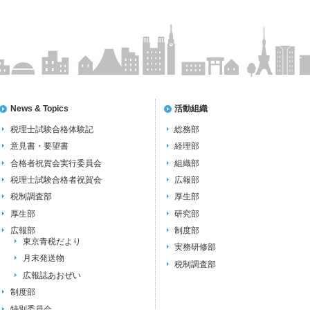
News & Topics
活動組織
税理士試験合格体験記
総務部
意見書・要望書
経理部
合格者祝賀会実行委員会
組織部
税理士試験合格者祝賀会
広報部
税制調査部
厚生部
厚生部
研究部
広報部
制度部
東京青税だより
実務研修部
月末発送物
税制調査部
広報誌あおぜい
制度部
特別委員会