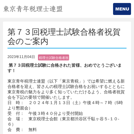
第７３回税理士試験合格者祝賀
会のご案内
2023年11月04日
税理士試験合格者祝
賀会
第７３回税理士試験に合格された皆様、おめでとうございま
す！
東京青年税理士連盟（以下「東京青税」）では希望に燃える新
合格者を迎え、皆さんの税理士試験合格をお祝いするとともに
東京青税の魅力をより多く知っていただけるよう、合格者祝賀
会を下記の要領で開催いたします。
日 時： ２０２４年１月１３日（土）午後４時～７時（5時
より懇親会）
受 付： 午後３時４０分より受付開始
会 場： 東京税理士会館（東京都渋谷区千駄ヶ谷５-１０-
６）
会 費： 無料