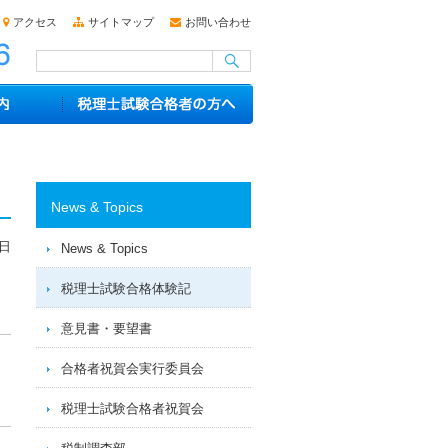
アクセス
サイトマップ
お問い合わせ
News & Topics
4日
News & Topics
税理士試験合格体験記
意見書・要望書
合格者祝賀会実行委員会
税理士試験合格者祝賀会