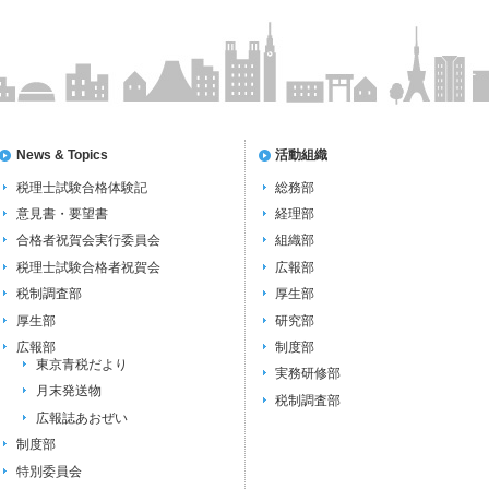
News & Topics
活動組織
税理士試験合格体験記
総務部
意見書・要望書
経理部
合格者祝賀会実行委員会
組織部
税理士試験合格者祝賀会
広報部
税制調査部
厚生部
厚生部
研究部
広報部
制度部
東京青税だより
実務研修部
月末発送物
税制調査部
広報誌あおぜい
制度部
特別委員会