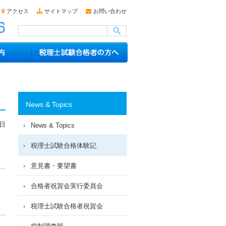
アクセス
サイトマップ
お問い合わせ
News & Topics
1日
News & Topics
税理士試験合格体験記
意見書・要望書
合格者祝賀会実行委員会
税理士試験合格者祝賀会