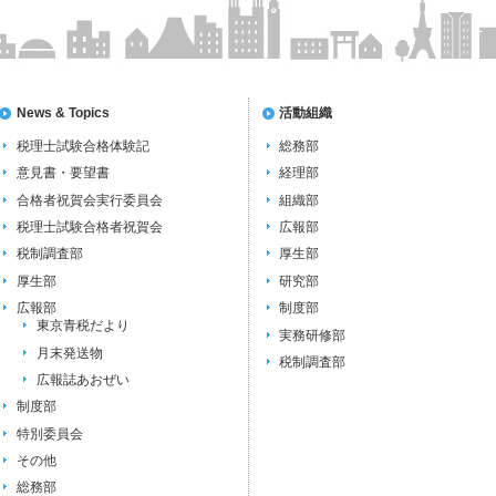
News & Topics
活動組織
税理士試験合格体験記
総務部
意見書・要望書
経理部
合格者祝賀会実行委員会
組織部
税理士試験合格者祝賀会
広報部
税制調査部
厚生部
厚生部
研究部
広報部
制度部
東京青税だより
実務研修部
月末発送物
税制調査部
広報誌あおぜい
制度部
特別委員会
その他
総務部