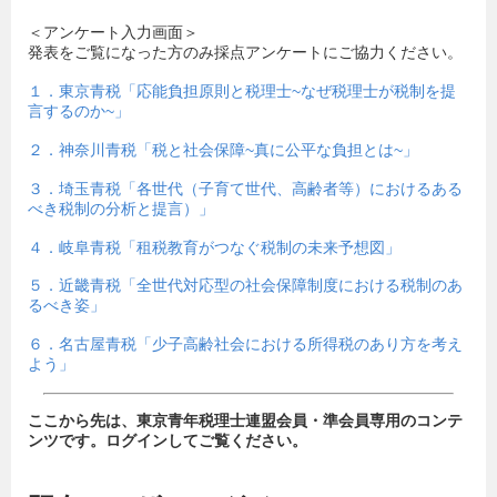
＜アンケート入力画面＞
発表をご覧になった方のみ採点アンケートにご協力ください。
１．東京青税「応能負担原則と税理士~なぜ税理士が税制を提
言するのか~」
２．神奈川青税「税と社会保障~真に公平な負担とは~」
３．埼玉青税「各世代（子育て世代、高齢者等）におけるある
べき税制の分析と提言）」
４．岐阜青税「租税教育がつなぐ税制の未来予想図」
５．近畿青税「全世代対応型の社会保障制度における税制のあ
るべき姿」
６．名古屋青税「少子高齢社会における所得税のあり方を考え
よう」
ここから先は、東京青年税理士連盟会員・準会員専用のコンテ
ンツです。ログインしてご覧ください。