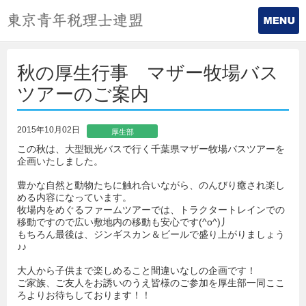
秋の厚生行事 マザー牧場バス
ツアーのご案内
2015年10月02日
厚生部
この秋は、大型観光バスで行く千葉県マザー牧場バスツアーを
企画いたしました。
豊かな自然と動物たちに触れ合いながら、のんびり癒され楽し
める内容になっています。
牧場内をめぐるファームツアーでは、トラクタートレインでの
移動ですので広い敷地内の移動も安心です(^o^)丿
もちろん最後は、ジンギスカン＆ビールで盛り上がりましょう
♪♪
大人から子供まで楽しめること間違いなしの企画です！
ご家族、ご友人をお誘いのうえ皆様のご参加を厚生部一同ここ
ろよりお待ちしております！！