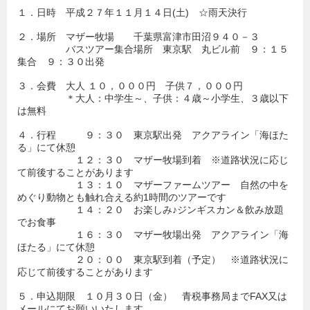
１．日時 平成２７年１１月１４日(土) ☆雨天決行
２．場所 マザー牧場 千葉県富津市田沼９４０－３
バスツアー集合場所 東京駅 丸ビル前 ９：１５
集合 ９：３０出発
３．会費 大人 １０，０００円 子供７，０００円
＊大人：中学生～、子供：４歳～小学生、３歳以下
は無料
４．行程 ９：３０ 東京駅出発 アクアライン「海ほた
る」にて休憩
１２：３０ マザー牧場到着 ※道路状況に応じ
て前後することがあります
１３：１０ マザーファームツアー 自然の中を
めぐり動物とも触れ合える約1時間のツアーです
１４：２０ お楽しみ♪ジンギスカン＆飲み放題
でお食事
１６：３０ マザー牧場出発 アクアライン「海
ほたる」にて休憩
２０：００ 東京駅到着（予定） ※道路状況に
応じて前後することがあります
５．申込期限 １０月３０日（金） 青税事務局までFAX又は
メールにてお願いいたします。