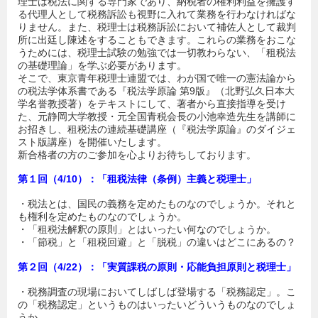
理士は税法に関する専門家であり、納税者の権利利益を擁護す
る代理人として税務訴訟も視野に入れて業務を行わなければな
りません。また、税理士は税務訴訟において補佐人として裁判
所に出廷し陳述をすることもできます。これらの業務をおこな
うためには、税理士試験の勉強では一切教わらない、「租税法
の基礎理論」を学ぶ必要があります。
そこで、東京青年税理士連盟では、わが国で唯一の憲法論から
の税法学体系書である『税法学原論 第9版』（北野弘久日本大
学名誉教授著）をテキストにして、著者から直接指導を受け
た、元静岡大学教授・元全国青税会長の小池幸造先生を講師に
お招きし、租税法の連続基礎講座（『税法学原論』のダイジェ
スト版講座）を開催いたします。
新合格者の方のご参加を心よりお待ちしております。
第１回（4/10）：「租税法律（条例）主義と税理士」
・税法とは、国民の義務を定めたものなのでしょうか。それと
も権利を定めたものなのでしょうか。
・「租税法解釈の原則」とはいったい何なのでしょうか。
・「節税」と「租税回避」と「脱税」の違いはどこにあるの？
第２回（4/22）：「実質課税の原則・応能負担原則と税理士」
・税務調査の現場においてしばしば登場する「税務認定」。こ
の「税務認定」というものはいったいどういうものなのでしょ
うか。