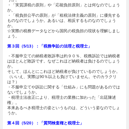
・「実質課税の原則」や「応能負担原則」とは何なのでしょう
か。
・「税負担公平の原則」が「租税法律主義の原則」に優先する
ものなのでしょうか。あるいは、相反するものなのでしょう
か。
☆実際の税務データなどから国民の税負担の現状を理解しまし
ょう。
第３回（5/13）：「税務争訟の法理と税理士」
・不服申立ての納税者敗訴率は約９０％、税務訴訟では納税者
はほとんど敗訴です。なぜこれほど納税者は負けるのでしょう
か。
そして、ほんとにこれほど納税者が負けているのでしょうか。
（いいえ、実際は90％以上も負けていません。そのカラクリ
は？）
・不服申立てや訴訟に関する「仕組み」にも問題があるのでは
ないでしょうか。
・税理士法改正により、税理士の業務に加わった「出廷陳述
権」。
本来あるべき税理士の姿というものは、どういう姿なのでしょ
うか。
第４回（5/20）：「質問検査権と税理士」