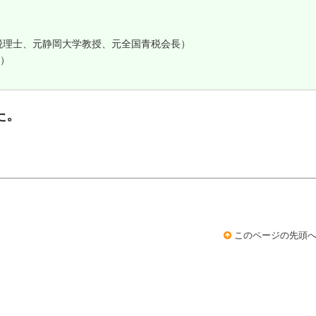
税理士、元静岡大学教授、元全国青税会長）
）
た。
このページの先頭