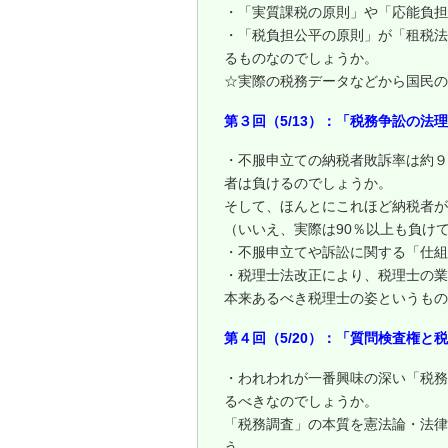
・「実質課税の原則」や「応能負担
・「税負担公平の原則」が「租税法
るものなのでしょうか。
☆実際の税務データなどから国民の
第３回（5/13）：「税務争訟の法
・不服申立ての納税者敗訴率は約９
者は負けるのでしょうか。
そして、ほんとにこれほど納税者が
（いいえ、実際は90％以上も負け
・不服申立てや訴訟に関する「仕組
・税理士法改正により、税理士の業
本来あるべき税理士の姿というもの
第４回（5/20）：「質問検査権と
・われわれが一番興味の深い「税務
るべきなのでしょうか。
「税務調査」の本質を憲法論・法律
う。