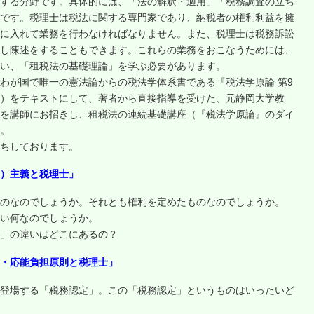
する分野です。具体的には、「法の解釈・適用」「税務調査の立ち
です。税理士は税法に関する専門家であり、納税者の権利利益を擁
に入れて業務を行わなければなりません。また、税理士は税務訴訟
し陳述をすることもできます。これらの業務をおこなうためには、
い、「租税法の基礎理論」を学ぶ必要があります。
わが国で唯一の憲法論からの税法学体系書である『税法学原論 第9
）をテキストにして、著者から直接指導を受けた、元静岡大学教
を講師にお招きし、租税法の連続基礎講座（『税法学原論』のダイ
。
ちしております。
例）主義と税理士」
のなのでしょうか。それとも権利を定めたものなのでしょうか。
い何なのでしょうか。
」の違いはどこにあるの？
則・応能負担原則と税理士」
登場する「税務認定」。この「税務認定」というものはいったいど