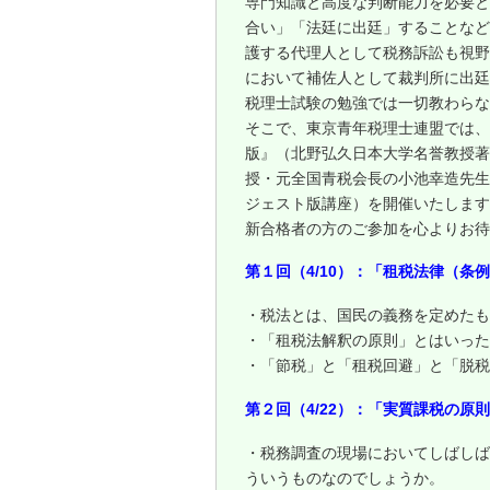
専門知識と高度な判断能力を必要と
合い」「法廷に出廷」することなど
護する代理人として税務訴訟も視野
において補佐人として裁判所に出廷
税理士試験の勉強では一切教わらな
そこで、東京青年税理士連盟では、
版』（北野弘久日本大学名誉教授著
授・元全国青税会長の小池幸造先生
ジェスト版講座）を開催いたします
新合格者の方のご参加を心よりお待
第１回（4/10）：「租税法律（条
・税法とは、国民の義務を定めたも
・「租税法解釈の原則」とはいった
・「節税」と「租税回避」と「脱税
第２回（4/22）：「実質課税の原
・税務調査の現場においてしばしば
ういうものなのでしょうか。