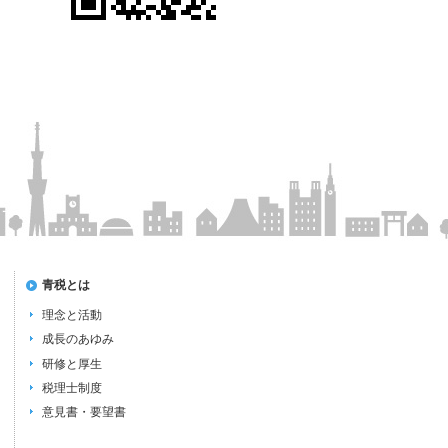
青税とは
理念と活動
成長のあゆみ
研修と厚生
税理士制度
意見書・要望書